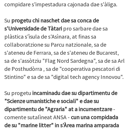
compidare s'impestadura cajonada dae s'àliga.
Su
progetu chi naschet dae sa conca de
s'Universidade de Tàtari
pro sarbare dae sa
plàstica s'ìsula de s'Asìnara, at finas sa
collaboratzione su Parcu natzionale, sa de
s'ateneu de Ferrara, sa de s'ateneu de Bucarest,
sa de s'assòtziu "Flag Nord Sardegna", sa de sa Arl
de Posthudòrra , sa de "cooperativa pescatori di
Stintino" e sa de sa "digital tech agency Innovou".
Su progetu
incaminadu dae su dipartimentu de
"Scienze umanistiche e sociali" e dae su
dipartimentu de "Agraria"
at a incumentzare
-
comente sutalìneat ANSA -
cun una compidada
de su "marine litter" in s'Àrea marina amparada