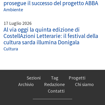
prosegue il successo del progetto ABBA
Ambiente
17 Luglio 2026
Al via oggi la quinta edizione di
CostellAzioni Letterarie: il festival della
cultura sarda illumina Donigala
Cultura
Sezioni
Tag
Progetti
Archivio
Redazione
Chi siamo
Contatti