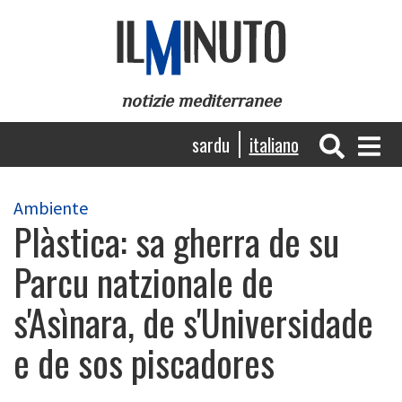
Salta
al
contenuto
principale
notizie mediterranee
Navigazione
sardu
italiano
principale
Ambiente
Plàstica: sa gherra de su
Parcu natzionale de
s'Asìnara, de s'Universidade
e de sos piscadores