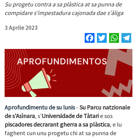
Su progetu contra a sa plàstica at sa punna de
compidare s'impestadura cajonada dae s'àliga
3 Aprile 2023
Facebook
Twitter
Wha
T
Aprofundimentu de su lunis
-
Su Parcu natzionale
de s'Asìnara
, s'
Universidade de Tàtari
e sos
piscadores
decrarant gherra a sa plàstica
, e lu
faghent cun unu progetu chi at sa punna de