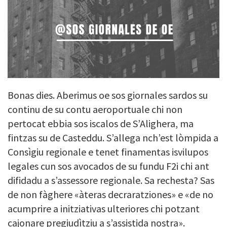
Bonas dies. Aberimus oe sos giornales sardos su
continu de su contu aeroportuale chi non
pertocat ebbia sos iscalos de S’Alighera, ma
fintzas su de Casteddu. S’allega nch’est lòmpida a
Consìgiu regionale e tenet finamentas isvilupos
legales cun sos avocados de su fundu F2i chi ant
difidadu a s’assessore regionale. Sa rechesta? Sas
de non fàghere «àteras decraratziones» e «de no
acumprire a initziativas ulteriores chi potzant
cajonare pregiudìtziu a s’assistida nostra».