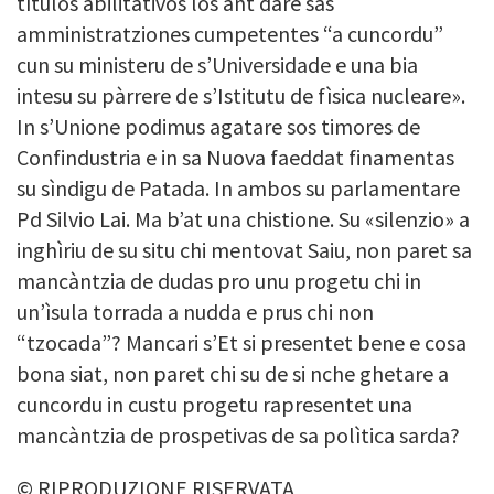
tìtulos abilitativos los ant dare sas
amministratziones cumpetentes “a cuncordu”
cun su ministeru de s’Universidade e una bia
intesu su pàrrere de s’Istitutu de fìsica nucleare».
In s’
Unione podimus agatare sos timores de
Confindustria e in sa
Nuova faeddat finamentas
su sìndigu de Patada.
In ambos su parlamentare
Pd Silvio Lai. Ma b’at una chistione.
Su «silenzio» a
inghìriu de su situ chi mentovat Saiu, non paret sa
mancàntzia de dudas
pro unu progetu chi in
un’ìsula torrada a nudda e prus chi non
“tzocada”?
Mancari s’Et si presentet bene e cosa
bona siat, non paret chi su de si nche ghetare a
cuncordu in custu progetu rapresentet una
mancàntzia de prospetivas de sa polìtica sarda?
© RIPRODUZIONE RISERVATA