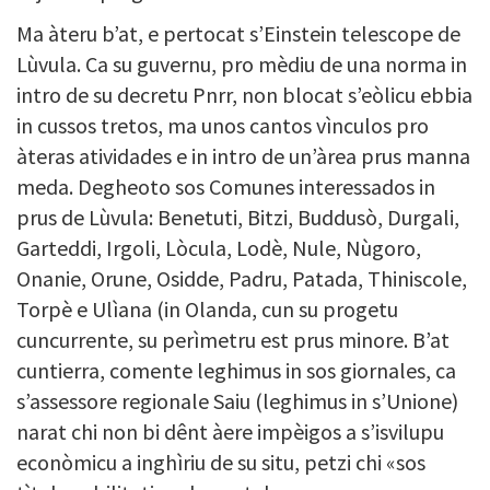
Ma àteru b’at, e pertocat s’Einstein telescope de
Lùvula.
Ca su guvernu, pro mèdiu de una norma in
intro de su decretu Pnrr, non blocat s’eòlicu ebbia
in cussos tretos, ma unos cantos vìnculos pro
àteras atividades e in intro de un’àrea prus manna
meda.
Degheoto
sos Comunes interessados
in
prus de Lùvula
: Benetuti, Bitzi, Buddusò, Durgali,
Garteddi, Irgoli,
Lòcula, Lodè, Nule, Nùgoro,
Onanie, Orune, Osidde, Padru, Patada, Thiniscole,
Torpè e Ulìana
(in Olanda, cun su progetu
cuncurrente, su perìmetru est prus minore
. B’at
cuntierra, comente leghimus in sos giornales, ca
s’assessore regionale Saiu (leghimus in s’Unione)
narat chi non bi d
ênt àere impèigos a s’isvilupu
econòmicu a inghìriu de su situ, petzi chi «sos