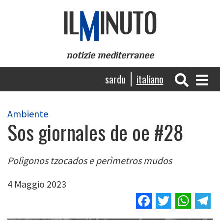
Salta
al
contenuto
principale
notizie mediterranee
Navigazione
sardu
italiano
principale
Ambiente
Sos giornales de oe #28
Polìgonos tzocados e perìmetros mudos
4 Maggio 2023
Facebook
Twitter
Wha
T