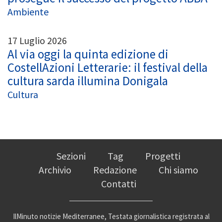
Ambiente
17 Luglio 2026
Al via oggi la quinta edizione di
CostellAzioni Letterarie: il festival della
cultura sarda illumina Donigala
Cultura
Sezioni
Tag
Progetti
Archivio
Redazione
Chi siamo
Contatti
IlMinuto notizie Mediterranee, Testata giornalistica registrata al