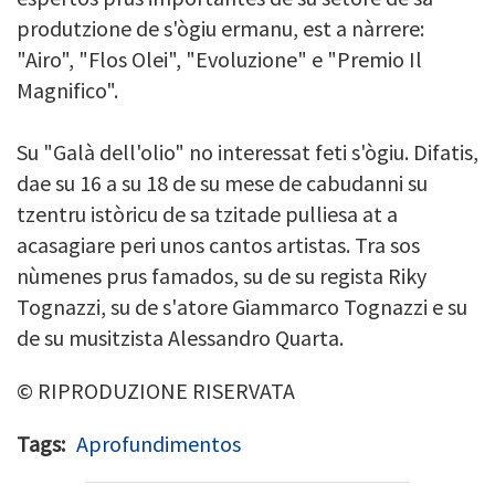
produtzione de s'ògiu ermanu, est a nàrrere:
"Airo", "
Flos
Olei
", "
Evoluzione
" e "
Premio
Il
Magnifico
".
Su "
Galà
dell'olio
" no interessat feti s'ògiu. Difatis,
dae su 16 a su 18 de su mese de cabudanni su
tzentru istòricu de sa tzitade pulliesa at a
acasagiare peri unos cantos artistas. Tra sos
nùmenes prus famados, su de su regista
Riky
Tognazzi
, su de s'atore
Giammarco
Tognazzi
e su
de su musitzista
Alessandro
Quarta
.
© RIPRODUZIONE RISERVATA
Tags
Aprofundimentos