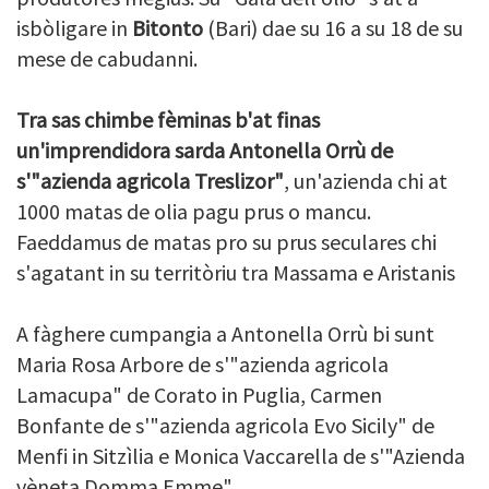
isbòligare in
Bitonto
(Bari) dae su 16 a su 18 de su
mese de cabudanni.
Tra sas chimbe fèminas b'at finas
un'imprendidora sarda
Antonella
Orrù
de
s'
"azienda
agricola
Treslizor
"
, un'azienda chi at
1000 matas de olia pagu prus o mancu.
Faeddamus de matas pro su prus seculares chi
s'agatant in su territòriu tra
Massama
e Aristanis
A fàghere cumpangia a
Antonella
Orrù
bi sunt
Maria Rosa
Arbore
de
s'
"azienda
agricola
Lamacupa
" de
Corato
in
Puglia
,
Carmen
Bonfante
de
s'
"azienda
agricola
Evo
Sicily
" de
Menfi
in
Sitzìlia
e Monica
Vaccarella
de
s'
"Azienda
vèneta
Domma
Emme
".