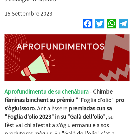
15 Settembre 2023
Facebook
Twitter
Wha
T
Aprofundimentu de su chenàbura
-
Chimbe
fèminas binchent su prèmiu "
"
Foglia
d'olio
"
pro
s'ògiu issoro
. Ant a èssere
premiadas cun sa
"
Foglia
d'olio
2023" in su "
Galà
dell'olio
"
, su
fèstival chi afestat a s'ògiu ermanu e a sos
produtores mègius. Su "
Galà
dell'olio
" s'at a