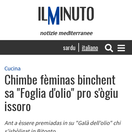
Salta
al
contenuto
principale
notizie mediterranee
Navigazione
sardu
italiano
principale
Cucina
Chimbe fèminas binchent
sa "Foglia d'olio" pro s'ògiu
issoro
Ant a èssere premiadas in su "Galà dell'olio" chi
s'isbòligat in Bitonto