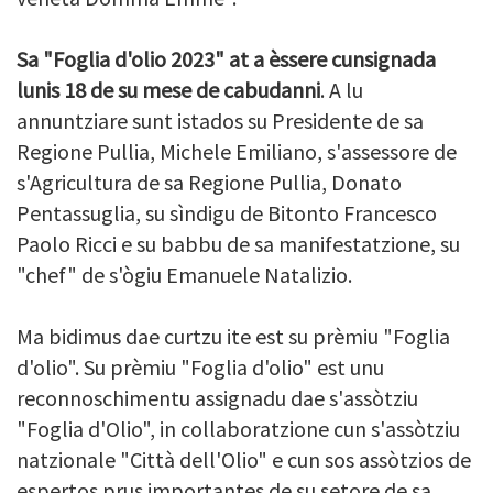
Sa "
Foglia
d'olio
2023" at a èssere
cunsignada
lunis 18 de su mese de cabudanni
. A lu
annuntziare sunt istados su Presidente de sa
Regione Pullia,
Michele
Emiliano
, s'assessore de
s'Agricultura de sa Regione
Pullia
,
Donato
Pentassuglia
, su sìndigu de
Bitonto
Francesco
Paolo
Ricci
e su babbu de sa manifestatzione, su
"
chef
" de s'ògiu
Emanuele
Natalizio
.
Ma bidimus dae curtzu ite est su prèmiu "
Foglia
d'olio
". Su prèmiu "
Foglia
d'olio
" est unu
reconnoschimentu assignadu dae s'assòtziu
"
Foglia
d'Olio
", in collaboratzione cun s'assòtziu
natzionale "
Città
dell'Olio
" e cun sos assòtzios de
espertos prus importantes de su setore de sa