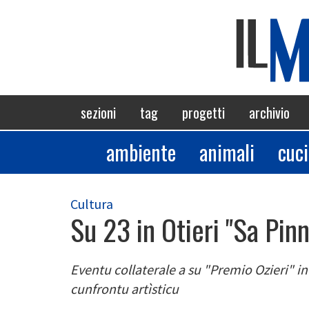
Salta
al
contenuto
principale
Navigazione
sezioni
tag
progetti
archivio
principale
ambiente
animali
cuc
Sezioni
Cultura
Su 23 in Otieri "Sa Pinn
Eventu collaterale a su "Premio Ozieri" i
cunfrontu artìsticu