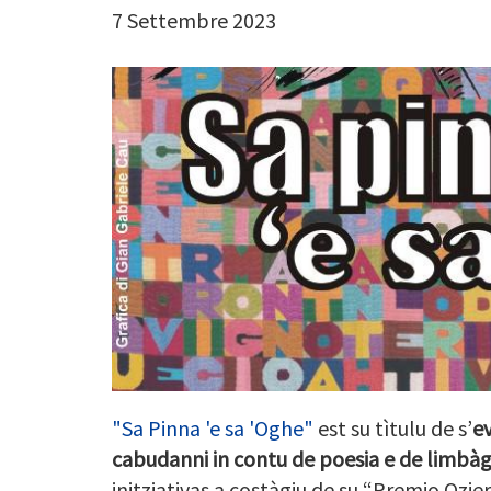
7 Settembre 2023
"Sa Pinna 'e sa 'Oghe"
est su tìtulu
de s’
ev
cabudanni in contu de poesia e de limbàgi
initziativas a costàgiu de su “Premio Ozier