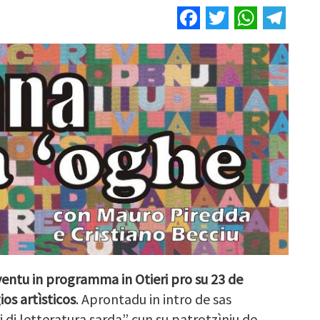
Facebook
Twitter
Whats
Tel
entu in programma in Otieri pro su 23 de
os artìsticos
. Aprontadu in intro de sas
i di letteratura sarda” cun su patrotzìniu de