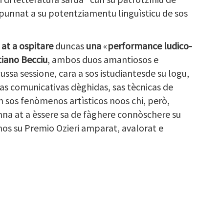
punnat a su potentziamentu linguìsticu de sos
at a ospitare
duncas
una
«
performance ludico-
tiano Becciu
, ambos duos amantiosos e
cussa sessione, cara a sos istudiantesde su logu,
ias comunicativas dèghidas, sas tècnicas de
un sos fenòmenos artìsticos noos chi, però,
na at a èssere sa de fàghere connòschere su
nos su Premio Ozieri amparat, avalorat e