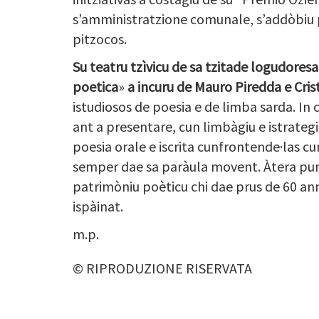
s’amministratzione comunale, s’addòbiu 
pitzocos.
Su teatru tzìvicu de sa tzitade logudoresa
poetica
»
a incuru de Mauro Piredda e Cris
istudiosos de poesia e de limba sarda. In 
ant a presentare, cun limbàgiu e istrateg
poesia orale e iscrita cunfrontende·las c
semper dae sa paràula movent. Àtera pun
patrimòniu poèticu chi dae prus de 60 an
ispàinat.
m.p.
© RIPRODUZIONE RISERVATA