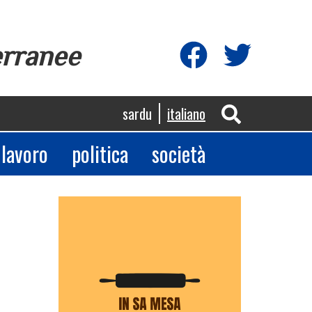
erranee
sardu
italiano
lavoro
politica
società