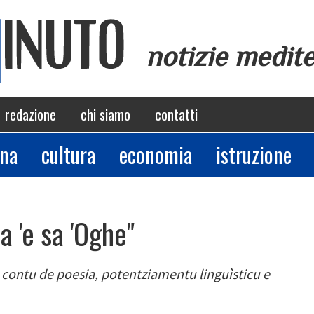
notizie medit
redazione
chi siamo
contatti
ina
cultura
economia
istruzione
a 'e sa 'Oghe"
n contu de poesia, potentziamentu linguìsticu e