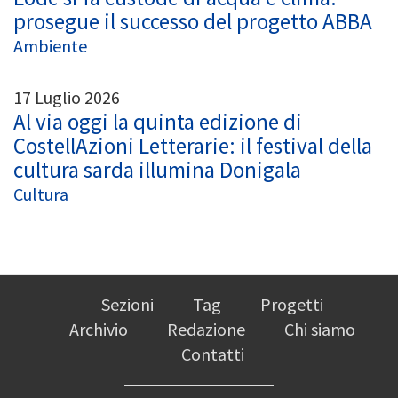
prosegue il successo del progetto ABBA
Ambiente
17 Luglio 2026
Al via oggi la quinta edizione di
CostellAzioni Letterarie: il festival della
cultura sarda illumina Donigala
Cultura
Sezioni
Tag
Progetti
Archivio
Redazione
Chi siamo
Contatti