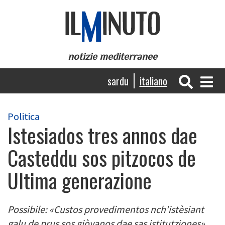
Salta
al
contenuto
principale
notizie mediterranee
Navigazione
sardu
italiano
principale
Politica
Istesiados tres annos dae
Casteddu sos pitzocos de
Ultima generazione
Possibile: «Custos provedimentos nch’istèsiant
galu de prus sos giòvanos dae sas istitutziones»