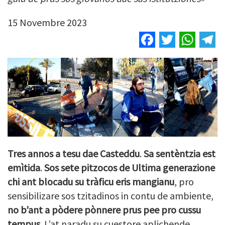
15 Novembre 2023
Facebook
Twitter
Wha
T
Tres annos a tesu dae Casteddu
.
Sa sentèntzia est
emìtida
.
Sos sete pitzocos de Ultima generazione
chi ant blocadu su tràficu eris mangianu
, pro
sensibilizare sos tzitadinos in contu de ambiente,
no b’ant a pòdere pònnere prus pee pro cussu
tempus
. L’at naradu su cuestore aplichende