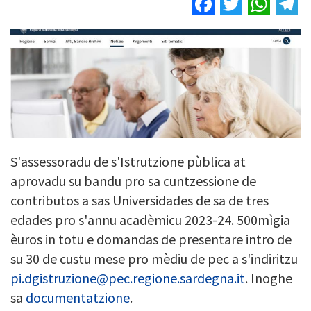
Facebook
Twitter
Wha
T
S'assessoradu de s'Istrutzione pùblica at
aprovadu su bandu pro sa cuntzessione de
contributos a sas Universidades de sa de tres
edades pro s'annu acadèmicu 2023-24. 500mìgia
èuros in totu e domandas de presentare intro de
su 30 de custu mese pro mèdiu de pec a s'indiritzu
pi.dgistruzione@pec.regione.sardegna.it
. Inoghe
sa
documentatzione
.