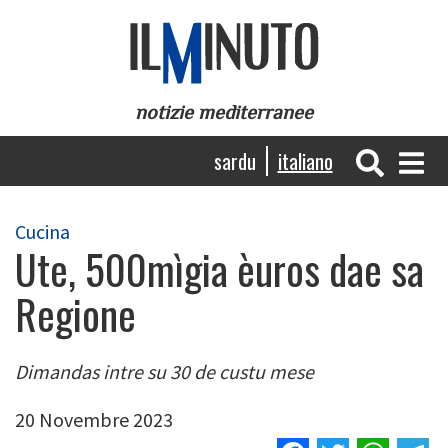
Salta
al
contenuto
principale
notizie mediterranee
Navigazione
sardu
italiano
principale
Cucina
Ute, 500mìgia èuros dae sa
Regione
Dimandas intre su 30 de custu mese
20 Novembre 2023