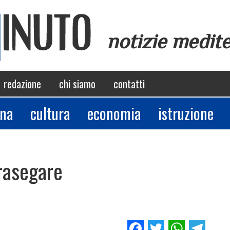
notizie medit
redazione
chi siamo
contatti
ina
cultura
economia
istruzione
rrasegare
Facebook
Twitter
Whats
Tel