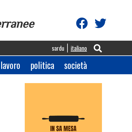
erranee
sardu
italiano
lavoro
politica
società
App
egram