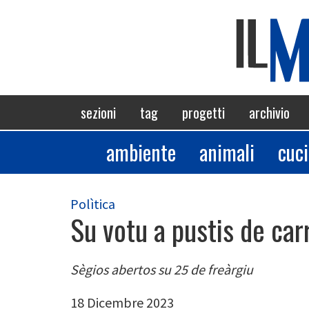
Salta
al
contenuto
principale
Navigazione
sezioni
tag
progetti
archivio
principale
ambiente
animali
cuc
Sezioni
Polìtica
Su votu a pustis de ca
Sègios abertos su 25 de freàrgiu
18 Dicembre 2023