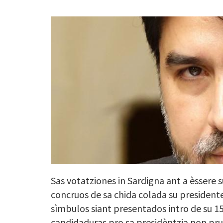
Sas votatziones in Sardigna ant a èssere s
concruos de sa chida colada su presidente
sìmbulos siant presentados intro de su 15 
candidaduras pro sa presidèntzia non prus 