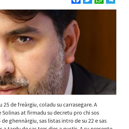
u 25 de freàrgiu, coladu su carrasegare. A
 Solinas at firmadu su decretu pro chi sos
de ghennàrgiu, sas listas intro de su 22 e sas
a tardu de sas tres dies a pustis. A su presente