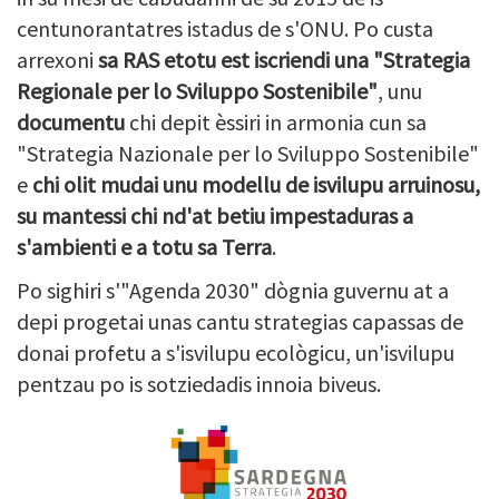
centunorantatres istadus de s'ONU. Po custa
arrexoni
sa RAS etotu est iscriendi una "Strategia
Regionale per lo Sviluppo Sostenibile"
, unu
documentu
chi depit èssiri in armonia cun sa
"Strategia Nazionale per lo Sviluppo Sostenibile"
e
chi olit mudai unu modellu de isvilupu arruinosu,
su mantessi chi nd'at betiu impestaduras a
s'ambienti e a totu sa Terra
.
Po sighiri s'"Agenda 2030" dògnia guvernu at a
depi progetai unas cantu strategias capassas de
donai profetu a s'isvilupu ecològicu, un'isvilupu
pentzau po is sotziedadis innoia biveus.