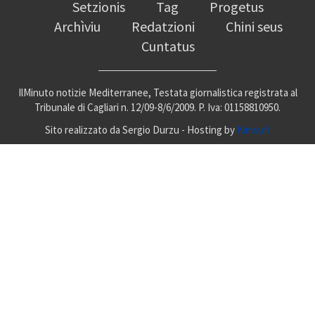
Setzionis
Tag
Progetus
Archìviu
Redatzioni
Chini seus
Cuntatus
IlMinuto notizie Mediterranee, Testata giornalistica registrata al
Tribunale di Cagliari n. 12/09-8/6/2009. P. Iva: 01158810950.
Sito realizzato da Sergio Durzu - Hosting by
Kimsufi