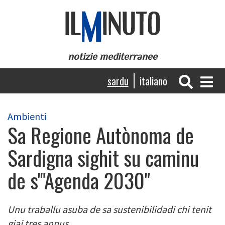
Skip
to
main
content
notizie mediterranee
Navigazione
sardu
italiano
principale
Ambienti
Sa Regione Autònoma de
Sardigna sighit su caminu
de s'"Agenda 2030"
Unu traballu asuba de sa sustenibilidadi chi tenit
giai tres annus