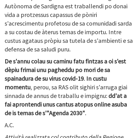
Autònoma de Sardigna est traballendi po donai
vida a protzessus capassus de pòniri
s'acrescimentu profetosu de sa comunidadi sarda
a su costau de àterus temas de importu. Intre
custus agataus pròpiu sa tutela de s'ambienti e sa
defensa de sa saludi puru.
De s'annu colau su caminu fatu fintzas a oi s'est
dèpiu frimai unu pagheddu po mori de sa
spainadura de su virus covid-19
.
In custu
momentu
, perou, sa RAS olit sighiri s'arruga giai
sinnada de annus de traballu e impignu:
dd'at a
fai aprontendi unus cantus atopus online asuba
de is temas de s'"Agenda 2030"
.
A.C.
Attività realizzata col
contributo della Regione