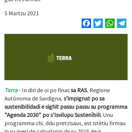
5 Martzu 2021
Facebook
Twitter
Wha
T
Terra
- In diri de oi po finas
sa RAS
, Regione
Autònoma de Sardigna,
s'impignat po sa
sustenibilidadi e sighit passu passu su programma
"Agenda 2030" po s'Isvilupu Sustenìbili
. Unu
programma chi, ddu pretzisaus, est istètiu firmau
in su mesi de cabudanni de su 2015 de is