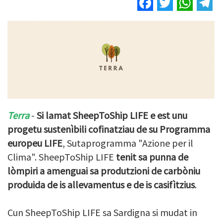
Facebook
Twitter
Wha
T
Terra
-
Si lamat SheepToShip LIFE e est unu
progetu sustenìbili cofinatziau de su Programma
europeu LIFE
, Sutaprogramma "Azione per il
Clima". SheepToShip LIFE
tenit sa punna de
lòmpiri a amenguai sa produtzioni de carbòniu
produida de is allevamentus e de is casifìtzius
.
Cun SheepToShip LIFE sa Sardigna si mudat in