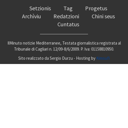
Setzionis
Tag
Progetus
Archìviu
Redatzioni
Chini seus
Cuntatus
IlMinuto notizie Mediterranee, Testata giornalistica registrata al
Tribunale di Cagliari n. 12/09-8/6/2009. P. Iva: 01158810950.
Sito realizzato da Sergio Durzu - Hosting by
Kimsufi