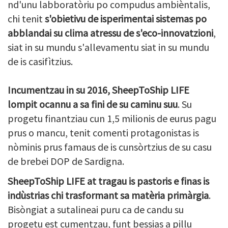
nd'unu labboratòriu po compudus ambièntalis,
chi tenit
s'obietivu de isperimentai sistemas po
abblandai su clima atressu de s'eco-innovatzioni
,
siat in su mundu s'allevamentu siat in su mundu
de is casifìtzius.
Incumentzau in su 2016, SheepToShip LIFE
lompit ocannu a sa fini de su caminu suu
. Su
progetu finantziau cun 1,5 milionis de eurus pagu
prus o mancu, tenit comenti protagonistas is
nòminis prus famaus de is cunsòrtzius de su casu
de brebei DOP de Sardigna.
SheepToShip LIFE at tragau is pastoris e finas is
indùstrias chi trasformant sa matèria primàrgia
.
Bisòngiat a sutalineai puru ca de candu su
progetu est cumentzau, funt bessias a pillu