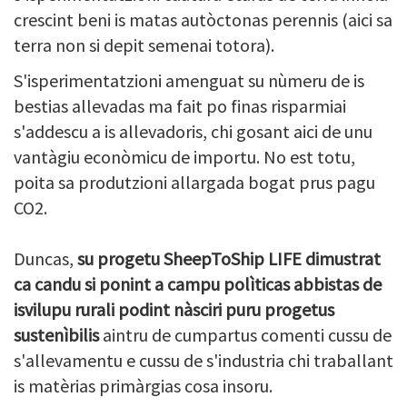
crescint beni is matas autòctonas perennis (aici sa
terra non si depit semenai totora).
S'isperimentatzioni amenguat su nùmeru de is
bestias allevadas ma fait po finas risparmiai
s'addescu a is allevadoris, chi gosant aici de unu
vantàgiu econòmicu de importu. No est totu,
poita sa produtzioni allargada bogat prus pagu
CO2.
Duncas,
su progetu SheepToShip LIFE dimustrat
ca candu si ponint a campu polìticas abbistas de
isvilupu rurali podint nàsciri puru progetus
sustenìbilis
aintru de cumpartus comenti cussu de
s'allevamentu e cussu de s'industria chi traballant
is matèrias primàrgias cosa insoru.