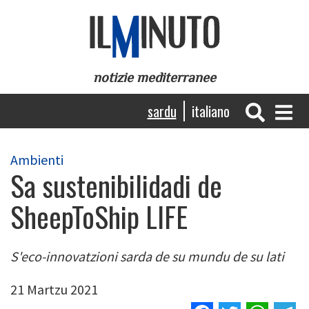
Skip
to
main
content
notizie mediterranee
Navigazione
sardu
italiano
principale
Ambienti
Sa sustenibilidadi de
SheepToShip LIFE
S'eco-innovatzioni sarda de su mundu de su lati
21 Martzu 2021