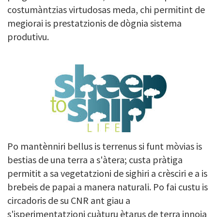
costumàntzias virtudosas meda, chi permitint de
megiorai is prestatzionis de dògnia sistema
produtivu.
Po mantènniri bellus is terrenus si funt mòvias is
bestias de una terra a s'àtera; custa pràtiga
permitit a sa vegetatzioni de sighiri a crèsciri e a is
brebeis de papai a manera naturali. Po fai custu is
circadoris de su CNR ant giau a
s'isperimentatzioni cuàturu ètarus de terra innoia