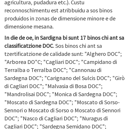
agricultura, pudadura etc.). Custu
reconnoschimentu est atribbuidu a sos binos
produidos in zonas de dimensione minore e de
dimensione mesana.
In die de oe, in Sardigna bi sunt 17 binos chi ant sa
classificatzione DOC
. Sos binos chi ant sa
tzertificatzione de calidade sunt: "Alghero DOC";
"Arborea DO"C; "Cagliari DOC"; "Campidano di
Terralba o Terralba DOC"; "Cannonau di
Sardegna DOC"; "Carignano del Sulcis DOC"; "Girò
di Cagliari DOC"; "Malvasia di Bosa DOC";
"Mandrolisai DOC"; "Monica di Sardegna DOC";
"Moscato di Sardegna DOC"; "Moscato di Sorso-
Sennori o Moscato di Sorso o Moscato di Sennori
DOC"; "Nasco di Cagliari DOC"; "Nuragus di
Cagliari DOC"; "Sardegna Semidano DOC";