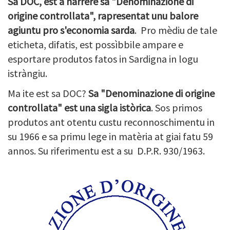
Sa DOC, est a nàrrere sa "Denominazione di
origine controllata", rapresentat unu balore
agiuntu pro s'economia sarda
. Pro mèdiu de tale
eticheta, difatis, est possìbbile ampare e
esportare produtos fatos in Sardigna in logu
istràngiu.
Ma ite est sa DOC?
Sa "Denominazione di origine
controllata" est una sigla istòrica
. Sos primos
produtos ant otentu custu reconnoschimentu in
su 1966 e sa primu lege in matèria at giai fatu 59
annos. Su riferimentu est a su D.P.R. 930/1963.