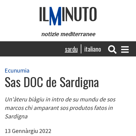
Skip
to
main
content
notizie mediterranee
Navigazione
sardu
italiano
principale
Ecunumia
Sas DOC de Sardigna
Un'àteru biàgiu in intro de su mundu de sos
marcos chi amparant sos produtos fatos in
Sardigna
13 Gennàrgiu 2022