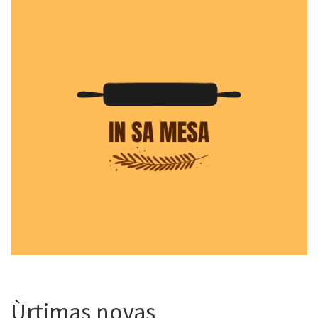
Ùrtimas novas