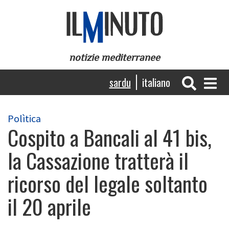
Skip
to
main
content
notizie mediterranee
Navigazione
sardu
italiano
principale
Polìtica
Cospito a Bancali al 41 bis,
la Cassazione tratterà il
ricorso del legale soltanto
il 20 aprile