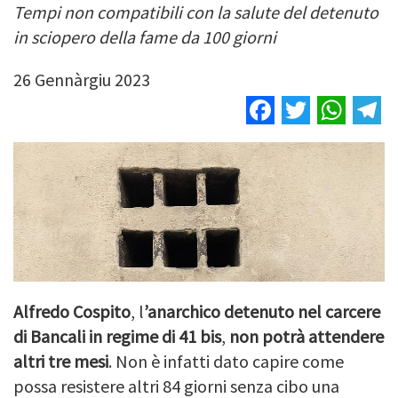
Tempi non compatibili con la salute del detenuto
in sciopero della fame da 100 giorni
26 Gennàrgiu 2023
Facebook
Twitter
Wha
T
Alfredo Cospito
, l
’anarchico detenuto nel carcere
di Bancali in regime di 41 bis
,
non potrà attendere
altri tre mesi
. Non è infatti dato capire come
possa resistere altri 84 giorni senza cibo una