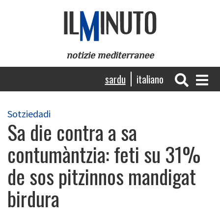
Skip
to
main
content
notizie mediterranee
Navigazione
sardu
italiano
principale
Sotziedadi
Sa die contra a sa
contumàntzia: feti su 31%
de sos pitzinnos mandigat
birdura