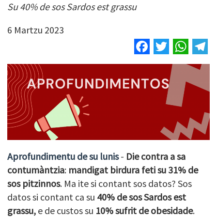
Su 40% de sos Sardos est grassu
6 Martzu 2023
Facebook
Twitter
Wha
T
Aprofundimentu de su lunis
-
Die contra a sa
contumàntzia
:
mandigat birdura feti su 31% de
sos pitzinnos
. Ma ite si contant sos datos? Sos
datos si contant ca su
40% de sos Sardos est
grassu,
e de custos su
10% sufrit de obesidade
.