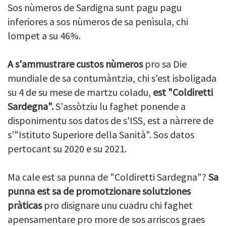
Sos nùmeros de Sardigna sunt pagu pagu
inferiores a sos nùmeros de sa penìsula, chi
lompet a su 46%.
A s'ammustrare custos nùmeros
pro sa Die
mundiale de sa contumàntzia, chi s'est isboligada
su 4 de su mese de martzu coladu,
est "Coldiretti
Sardegna".
S'assòtziu lu faghet ponende a
disponimentu sos datos de s'ISS, est a nàrrere de
s'"Istituto Superiore della Sanità". Sos datos
pertocant su 2020 e su 2021.
Ma cale est sa punna de "Coldiretti Sardegna"?
Sa
punna est sa de promotzionare solutziones
pràticas
pro disignare unu cuadru chi faghet
apensamentare pro more de sos arriscos graes