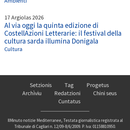
Ambienti
17 Argiolas 2026
Al via oggi la quinta edizione di
CostellAzioni Letterarie: il festival della
cultura sarda illumina Donigala
Cultura
Setzionis
Tag
Progetus
Archìviu
Redatzioni
Chini seus
Cuntatus
IlMinuto notizie Mediterranee, Testata giornalistica registrata al
Tribunale di Cagliari n. 12/09-8/6/2009. P. Iva: 01158810950.