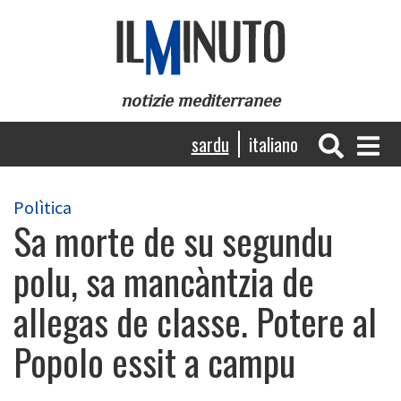
Skip
to
main
content
notizie mediterranee
Navigazione
sardu
italiano
principale
Polìtica
Sa morte de su segundu
polu, sa mancàntzia de
allegas de classe. Potere al
Popolo essit a campu