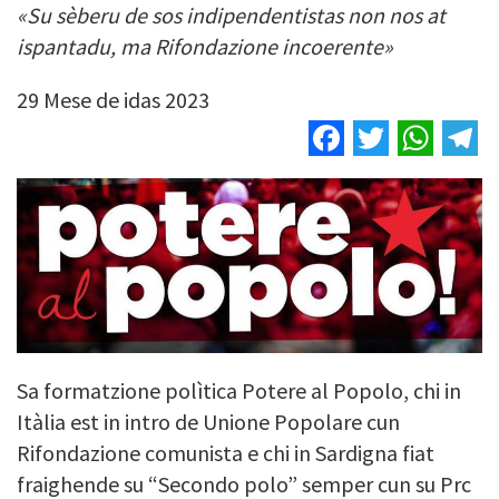
«Su sèberu de sos indipendentistas non nos at
ispantadu, ma Rifondazione incoerente»
29 Mese de idas 2023
Facebook
Twitter
Wha
T
Sa formatzione polìtica Potere al Popolo, chi in
Itàlia est in intro de Unione Popolare cun
Rifondazione comunista e chi in Sardigna fiat
fraighende su “Secondo polo” semper cun su Prc