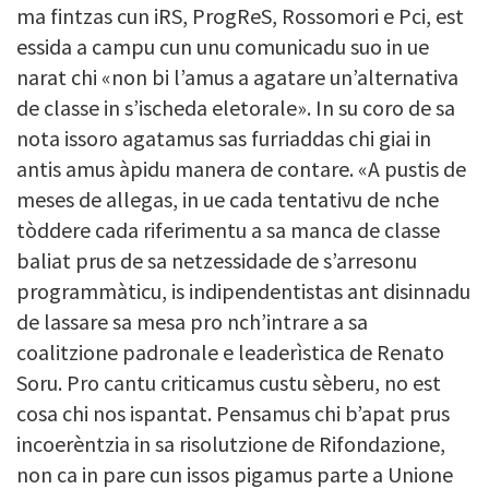
ma fintzas cun iRS, ProgReS, Rossomori e Pci, est
essida a campu cun unu comunicadu suo in ue
narat chi «non bi l’amus a agatare un’alternativa
de classe in s’ischeda eletorale». In su coro de sa
nota issoro agatamus sas furriaddas chi giai in
antis amus àpidu manera de contare. «A pustis de
meses de allegas, in ue cada tentativu de nche
tòddere cada riferimentu a sa manca de classe
baliat prus de sa netzessidade de s’arresonu
programmàticu, is indipendentistas ant disinnadu
de lassare sa mesa pro nch’intrare a sa
coalitzione padronale e leaderìstica de Renato
Soru. Pro cantu criticamus custu sèberu, no est
cosa chi nos ispantat. Pensamus chi b’apat prus
incoerèntzia in sa risolutzione de Rifondazione,
non ca in pare cun issos pigamus parte a Unione