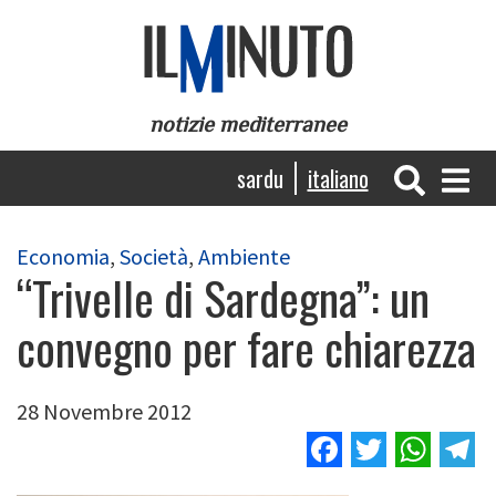
Salta
al
contenuto
principale
notizie mediterranee
Navigazione
sardu
italiano
principale
Economia
,
Società
,
Ambiente
“Trivelle di Sardegna”: un
convegno per fare chiarezza
28 Novembre 2012
Facebook
Twitter
Wha
T