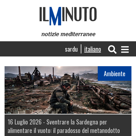
Salta
al
contenuto
principale
notizie mediterranee
Navigazione
sardu
italiano
principale
Ambiente
16 Luglio 2026 -
Sventrare la Sardegna per
alimentare il vuoto: il paradosso del metanodotto