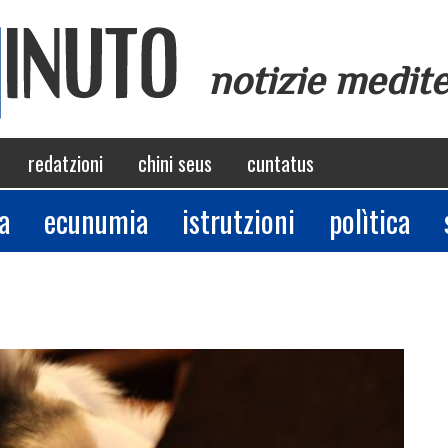
notizie medit
redatzioni
chini seus
cuntatus
a
ecunumia
istrutzioni
polìtica