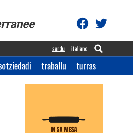
erranee
sardu
italiano
sotziedadi
traballu
turras