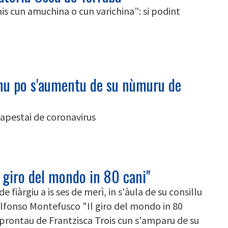
anis cun amuchina o cun varichina”: si podint
u po s'aumentu de su nùmuru de
t apestai de coronavirus
l giro del mondo in 80 cani"
 fiàrgiu a is ses de merì, in s'àula de su consillu
lfonso Montefusco "Il giro del mondo in 80
 aprontau de Frantzisca Trois cun s'amparu de su