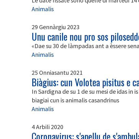
Le date fissate sono quelle di martedì 14 
Animalis
29 Gennàrgiu 2023
Unu canile nou pro sos pilosedd
«Dae su 30 de làmpadas ant a èssere se
Animalis
25 Onniasantu 2021
Biàgius: cun Volotea pisitus e ca
In Sardigna de su 1 de su mesi de idas in is
biagiai cun is animalis casandrinus
Animalis
4 Arbili 2020
Coronavirus: s'apellu de s'ambu