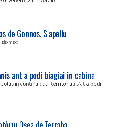
e di venerdì 24 febbraio
os de Gonnos. S’apellu
na domo»
nis ant a podi biagiai in cabina
 bolus in continuidadi territoriali s'at a podi
latòriu Osea de Terraba