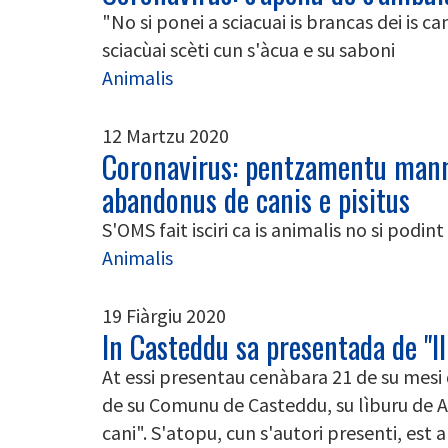
"No si ponei a sciacuai is brancas dei is c
sciacùai scèti cun s'àcua e su saboni
Animalis
12 Martzu 2020
Coronavirus: pentzamentu mann
abandonus de canis e pisitus
S'OMS fait isciri ca is animalis no si podin
Animalis
19 Fiàrgiu 2020
In Casteddu sa presentada de "I
At essi presentau cenàbara 21 de su mesi de
de su Comunu de Casteddu, su lìburu de A
cani". S'atopu, cun s'autori presenti, est