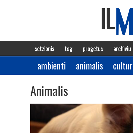
Skip
to
main
content
Navigazione
setzionis
tag
progetus
archìviu
principale
ambienti
animalis
cultur
Sezioni
Animalis