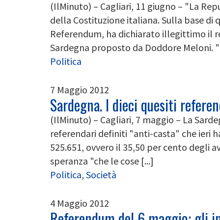
(IlMinuto) – Cagliari, 11 giugno – "La Repub
della Costituzione italiana. Sulla base di
Referendum, ha dichiarato illegittimo il
Sardegna proposto da Doddore Meloni. "I 
Politica
7 Maggio 2012
Sardegna. I dieci quesiti refere
(IlMinuto) – Cagliari, 7 maggio – La Sarde
referendari definiti "anti-casta" che ieri h
525.651, ovvero il 35,50 per cento degli ave
speranza "che le cose [...]
Politica
,
Società
4 Maggio 2012
Referendum del 6 maggio: gli inv