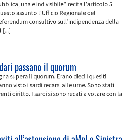
blica, una e indivisibile" recita l'articolo 5
 questo assunto l'Ufficio Regionale del
 referendum consultivo sull’indipendenza della
[...]
ndari passano il quorum
gna supera il quorum. Erano dieci i quesiti
anno visto i sardi recarsi alle urne. Sono stati
nti diritto. I sardi si sono recati a votare con la
iti all’astensione di aMpI e Sinistra