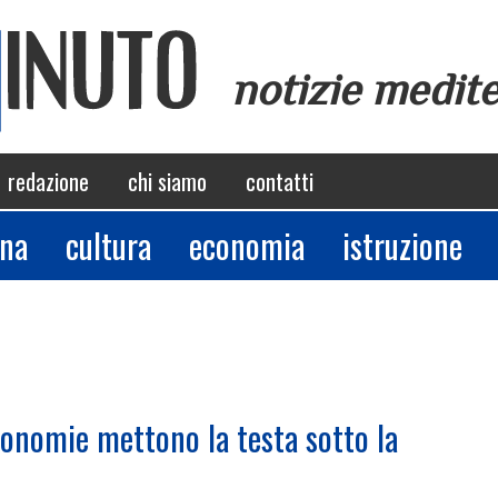
notizie medit
redazione
chi siamo
contatti
ina
cultura
economia
istruzione
tonomie mettono la testa sotto la