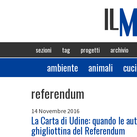
Salta
al
contenuto
principale
Navigazione
sezioni
tag
progetti
archivio
principale
ambiente
animali
cuc
Sezioni
referendum
14 Novembre 2016
La Carta di Udine: quando le au
ghigliottina del Referendum