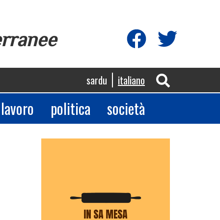
erranee
sardu
italiano
lavoro
politica
società