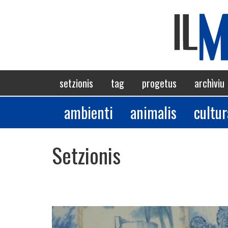
Skip
to
main
content
Navigazione
setzionis
tag
progetus
archìviu
principale
ambienti
animalis
cultur
Sezioni
Setzionis