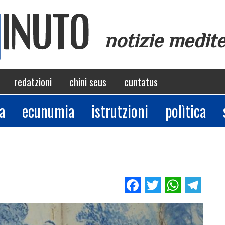
notizie medit
redatzioni
chini seus
cuntatus
a
ecunumia
istrutzioni
polìtica
Facebook
Twitter
Whats
Tel