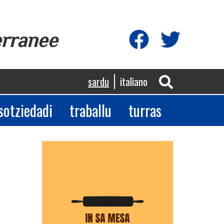
erranee
sardu
italiano
sotziedadi
traballu
turras
App
egram