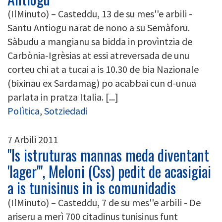
(IlMinuto) – Casteddu, 13 de su mes''e arbili -
Santu Antiogu narat de nono a su Semàforu.
Sàbudu a mangianu sa bidda in provìntzia de
Carbònia-Igrèsias at essi atreversada de unu
corteu chi at a tucai a is 10.30 de bia Nazionale
(bixinau ex Sardamag) po acabbai cun d-unua
parlata in pratza Italia. [...]
Polìtica
,
Sotziedadi
7 Arbili 2011
"Is istruturas mannas meda diventant
'lager'", Meloni (Css) pedit de acasigiai
a is tunisinus in is comunidadis
(IlMinuto) – Casteddu, 7 de su mes''e arbili - De
ariseru a merì 700 citadinus tunisinus funt