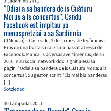
3 Ladàminis 2011
“Odiai a sa bandera de is Cuàturu
Morus a is concertus”. Candu
Facebook est impitau po
menospretziai a sa Sardìnnia
(IlMinuto) – Casteddu, 3 de su mesi de ledàminis -
Prus de una borta su ratzismu passat atressu de
Facebook. Mancai is diversus avertimentus, de su
2010 in su social network ddoi sighit a essi sa
pàgini "Odiai a sa bandera de is Cuàturu Morus a is
concertus". Su gestori scririt "Eis mai biu banderas
[...]
Sotziedadi
30 Làmpadas 2011
"Crònacas de su Ruanda". Cras in