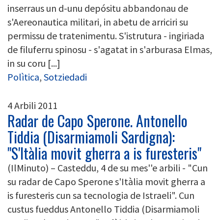
inserraus un d-unu depósitu abbandonau de
s'Aereonautica militari, in abetu de arriciri su
permissu de tratenimentu. S'istrutura - ingiriada
de filuferru spinosu - s'agatat in s'arburasa Elmas,
in su coru [...]
Polìtica
,
Sotziedadi
4 Arbili 2011
Radar de Capo Sperone. Antonello
Tiddia (Disarmiamoli Sardigna):
"S'Itàlia movit gherra a is furesteris"
(IlMinuto) – Casteddu, 4 de su mes''e arbili - "Cun
su radar de Capo Sperone s'Itàlia movit gherra a
is furesteris cun sa tecnologia de Istraeli". Cun
custus fueddus Antonello Tiddia (Disarmiamoli