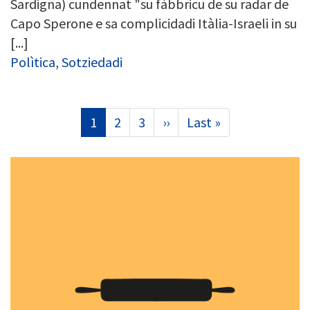
Sardigna) cundennat "su fàbbricu de su radar de
Capo Sperone e sa complicidadi Itàlia-Israeli in su
[...]
Polìtica
,
Sotziedadi
Pagination
Current
1
Page
2
Page
3
Next
››
Last
Last »
page
page
page