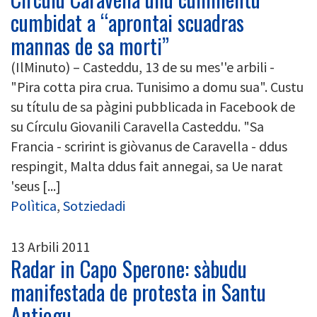
cumbidat a “aprontai scuadras
mannas de sa morti”
(IlMinuto) – Casteddu, 13 de su mes''e arbili -
"Pira cotta pira crua. Tunisimo a domu sua". Custu
su títulu de sa pàgini pubblicada in Facebook de
su Círculu Giovanili Caravella Casteddu. "Sa
Francia - scrirint is giòvanus de Caravella - ddus
respingit, Malta ddus fait annegai, sa Ue narat
'seus [...]
Polìtica
,
Sotziedadi
13 Arbili 2011
Radar in Capo Sperone: sàbudu
manifestada de protesta in Santu
Antiogu