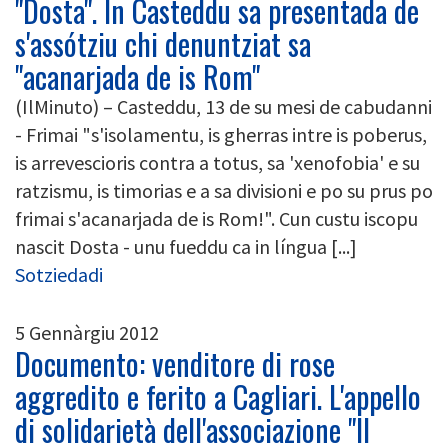
"Dosta". In Casteddu sa presentada de
s'assótziu chi denuntziat sa
"acanarjada de is Rom"
(IlMinuto) – Casteddu, 13 de su mesi de cabudanni
- Frimai "s'isolamentu, is gherras intre is poberus,
is arrevescioris contra a totus, sa 'xenofobia' e su
ratzismu, is timorias e a sa divisioni e po su prus po
frimai s'acanarjada de is Rom!". Cun custu iscopu
nascit Dosta - unu fueddu ca in língua [...]
Sotziedadi
5 Gennàrgiu 2012
Documento: venditore di rose
aggredito e ferito a Cagliari. L'appello
di solidarietà dell'associazione "Il