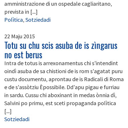
amministrazione di un ospedale cagliaritano,
prevista in [...]
Polìtica
,
Sotziedadi
22 Maju 2015
Totu su chu scis asuba de is zìngarus
no est berus
Intra de totus is arrexonamentus chi s'intendint
oindì asuba de sa chistioni de is rom s'agatat puru
custu documentu, aprontau de is Radicali di Roma
e de s'assòtziu Èpossibile. Dd'apu pigau e furriau
in sardu. Cussu chi aboxinant in medas ònnia dì,
Salvini po primu, est sceti propaganda polìtica
[...]
Sotziedadi