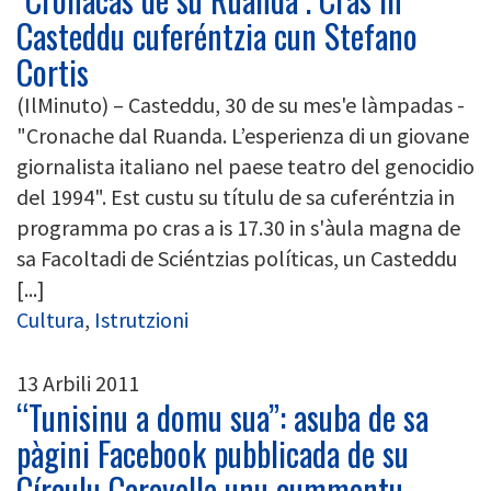
Casteddu cuferéntzia cun Stefano
Cortis
(IlMinuto) – Casteddu, 30 de su mes'e làmpadas -
"Cronache dal Ruanda. L’esperienza di un giovane
giornalista italiano nel paese teatro del genocidio
del 1994". Est custu su títulu de sa cuferéntzia in
programma po cras a is 17.30 in s'àula magna de
sa Facoltadi de Sciéntzias políticas, un Casteddu
[...]
Cultura
,
Istrutzioni
13 Arbili 2011
“Tunisinu a domu sua”: asuba de sa
pàgini Facebook pubblicada de su
Círculu Caravella unu cummentu