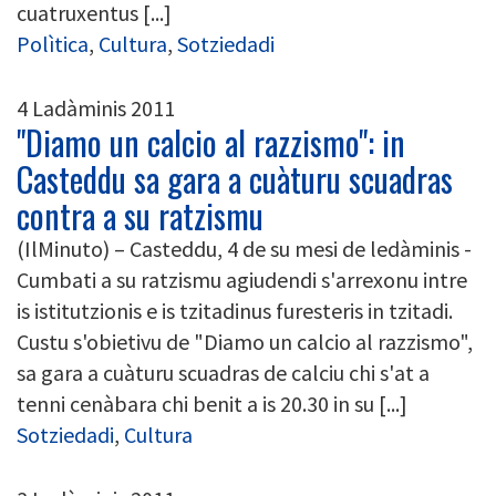
cuatruxentus [...]
Polìtica
,
Cultura
,
Sotziedadi
4 Ladàminis 2011
"Diamo un calcio al razzismo": in
Casteddu sa gara a cuàturu scuadras
contra a su ratzismu
(IlMinuto) – Casteddu, 4 de su mesi de ledàminis -
Cumbati a su ratzismu agiudendi s'arrexonu intre
is istitutzionis e is tzitadinus furesteris in tzitadi.
Custu s'obietivu de "Diamo un calcio al razzismo",
sa gara a cuàturu scuadras de calciu chi s'at a
tenni cenàbara chi benit a is 20.30 in su [...]
Sotziedadi
,
Cultura