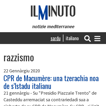
Skip
to
main
content
notizie mediterranee
Navigazione
sardu
italiano
principale
razzismo
22 Gennàrgiu 2020
CPR de Macumère: una tzerachia noa
de s'Istadu italianu
21 gennàrgiu - Su "Presidio Piazzale Trento" de
Casteddu arremaciat sa contrariedadi sua a