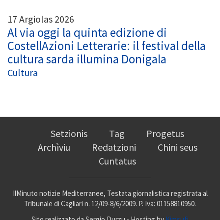
17 Argiolas 2026
Al via oggi la quinta edizione di
CostellAzioni Letterarie: il festival della
cultura sarda illumina Donigala
Cultura
Setzionis
Tag
Progetus
Archìviu
Redatzioni
Chini seus
Cuntatus
IlMinuto notizie Mediterranee, Testata giornalistica registrata al
Tribunale di Cagliari n. 12/09-8/6/2009. P. Iva: 01158810950.
Sito realizzato da Sergio Durzu - Hosting by
Kimsufi