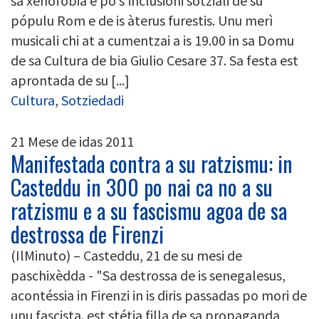
sa xenofobia e po s'inclusioni sotziali de su
pópulu Rom e de is àterus furestis. Unu merì
musicali chi at a cumentzai a is 19.00 in sa Domu
de sa Cultura de bia Giulio Cesare 37. Sa festa est
aprontada de su [...]
Cultura
,
Sotziedadi
21 Mese de idas 2011
Manifestada contra a su ratzismu: in
Casteddu in 300 po nai ca no a su
ratzismu e a su fascismu agoa de sa
destrossa de Firenzi
(IlMinuto) – Casteddu, 21 de su mesi de
paschixèdda - "Sa destrossa de is senegalesus,
acontéssia in Firenzi in is diris passadas po mori de
unu fascista. est stétia filla de sa propaganda