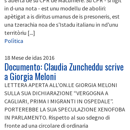
s'aberta de su CPR de Macumère. Su CPR - si ligit
in d-una nota - est unu modellu de aboliri:
apètigat a is diritus umanus de is presoneris, est
una tzerachia noa de s'Istadu italianu in nd'unu
territòriu [...]
Polìtica
18 Mese de idas 2016
Documento: Claudia Zuncheddu scrive
a Giorgia Meloni
LETTERA APERTA ALL'ON.LE GIORGIA MELONI
SULLA SUA DICHIARAZIONE “VERGOGNA A
CAGLIARI, PRIMA I MIGRANTI IN OSPEDALE”.
PORTEREBBE LA SUA SPECULAZIONE XENOFOBA
IN PARLAMENTO. Rispetto al suo sdegno di
fronte ad una circolare di ordinaria