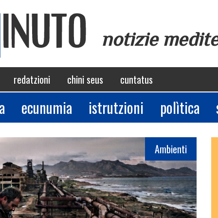
notizie medit
redatzioni
chini seus
cuntatus
a
ecunumia
istrutzioni
polìtica
Ambienti