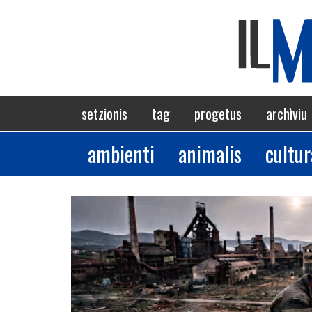
Skip
to
main
content
Navigazione
setzionis
tag
progetus
archìviu
principale
ambienti
animalis
cultur
Sezioni