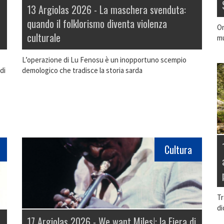
13 Argiolas 2026 -
La maschera svenduta:
quando il folklorismo diventa violenza
On
culturale
mu
L’operazione di Lu Fenosu è un inopportuno scempio
di
demologico che tradisce la storia sarda
Cultura
Tr
di
17 Argiolas 2026 -
We want Miles!: la Fiera di