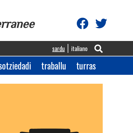
erranee
sardu
italiano
sotziedadi
traballu
turras