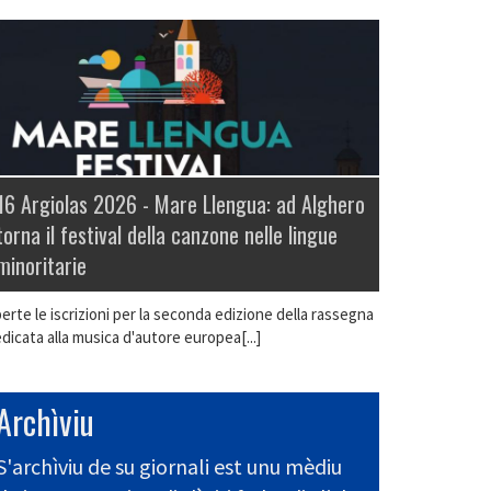
16 Argiolas 2026 -
Mare Llengua: ad Alghero
torna il festival della canzone nelle lingue
minoritarie
erte le iscrizioni per la seconda edizione della rassegna
dicata alla musica d'autore europea[...]
Archìviu
S'archìviu de su giornali est unu mèdiu