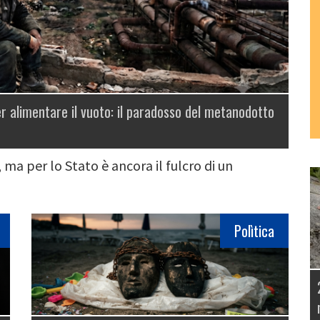
r alimentare il vuoto: il paradosso del metanodotto
 ma per lo Stato è ancora il fulcro di un
Polìtica