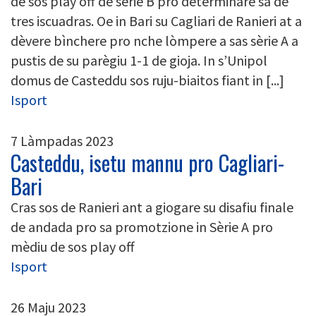
de sos play off de sèrie B pro determinare sa de
tres iscuadras. Oe in Bari su Cagliari de Ranieri at a
dèvere bìnchere pro nche lòmpere a sas sèrie A a
pustis de su parègiu 1-1 de gioja. In s’Unipol
domus de Casteddu sos ruju-biaitos fiant in [...]
Isport
7 Làmpadas 2023
Casteddu, isetu mannu pro Cagliari-
Bari
Cras sos de Ranieri ant a giogare su disafiu finale
de andada pro sa promotzione in Sèrie A pro
mèdiu de sos play off
Isport
26 Maju 2023