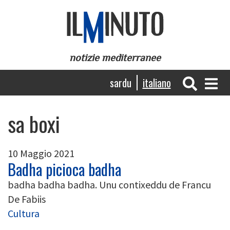
Salta
al
contenuto
principale
notizie mediterranee
Navigazione
sardu
italiano
principale
sa boxi
10 Maggio 2021
Badha picioca badha
badha badha badha. Unu contixeddu de Francu
De Fabiis
Cultura