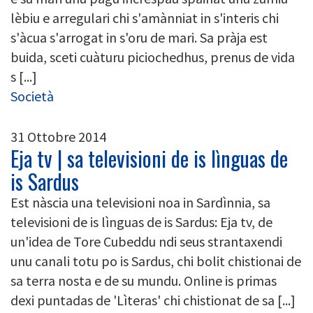
lèbiu e arregulari chi s'amànniat in s'interis chi
s'àcua s'arrogat in s'oru de mari. Sa pràja est
buida, sceti cuàturu piciochedhus, prenus de vida
s [...]
Società
31 Ottobre 2014
Eja tv | sa televisioni de is lìnguas de
is Sardus
Est nàscia una televisioni noa in Sardìnnia, sa
televisioni de is lìnguas de is Sardus: Eja tv, de
un'idea de Tore Cubeddu ndi seus strantaxendi
unu canali totu po is Sardus, chi bolit chistionai de
sa terra nosta e de su mundu. Online is primas
dexi puntadas de 'Lìteras' chi chistionat de sa [...]