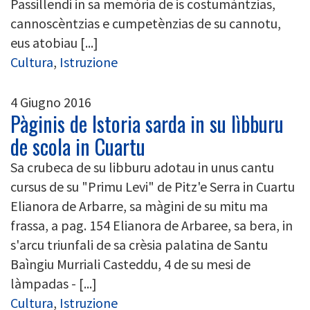
Passillendi in sa memòria de is costumàntzias,
cannoscèntzias e cumpetènzias de su cannotu,
eus atobiau [...]
Cultura
,
Istruzione
4 Giugno 2016
Pàginis de Istoria sarda in su lìbburu
de scola in Cuartu
Sa crubeca de su libburu adotau in unus cantu
cursus de su "Primu Levi" de Pitz'e Serra in Cuartu
Elianora de Arbarre, sa màgini de su mitu ma
frassa, a pag. 154 Elianora de Arbaree, sa bera, in
s'arcu triunfali de sa crèsia palatina de Santu
Baìngiu Murriali Casteddu, 4 de su mesi de
làmpadas - [...]
Cultura
,
Istruzione