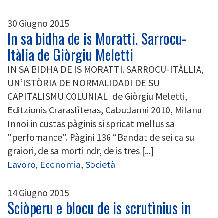
30 Giugno 2015
In sa bidha de is Moratti. Sarrocu-
Itàlia de Giòrgiu Meletti
IN SA BIDHA DE IS MORATTI. SARROCU-ITÀLLIA,
UN’ISTÒRIA DE NORMALIDADI DE SU
CAPITALISMU COLUNIALI de Giòrgiu Meletti,
Editzionis Craraslìteras, Cabudanni 2010, Milanu
Innoi in custas pàginis si spricat mellus sa
"perfomance". Pàgini 136 “Bandat de sei ca su
graiori, de sa morti ndr, de is tres [...]
Lavoro
,
Economia
,
Società
14 Giugno 2015
Sciòperu e blocu de is scrutìnius in