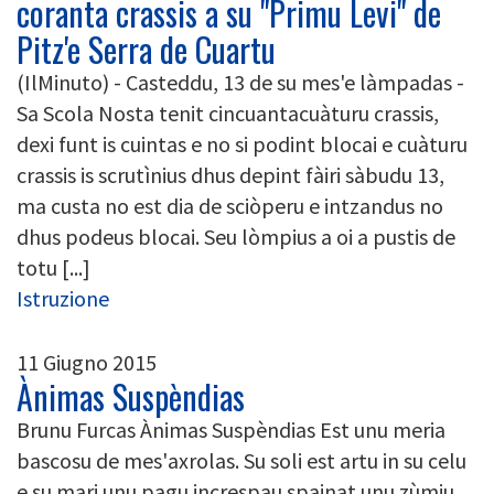
coranta crassis a su "Primu Levi" de
Pitz'e Serra de Cuartu
(IlMinuto) - Casteddu, 13 de su mes'e làmpadas -
Sa Scola Nosta tenit cincuantacuàturu crassis,
dexi funt is cuintas e no si podint blocai e cuàturu
crassis is scrutìnius dhus depint fàiri sàbudu 13,
ma custa no est dia de sciòperu e intzandus no
dhus podeus blocai. Seu lòmpius a oi a pustis de
totu [...]
Istruzione
11 Giugno 2015
Ànimas Suspèndias
Brunu Furcas Ànimas Suspèndias Est unu meria
bascosu de mes'axrolas. Su soli est artu in su celu
e su mari unu pagu increspau spainat unu zùmiu