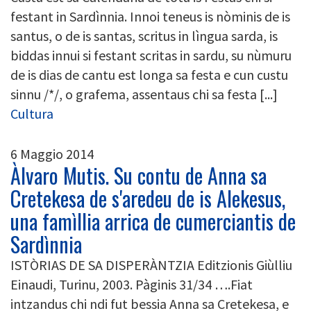
festant in Sardìnnia. Innoi teneus is nòminis de is
santus, o de is santas, scritus in lìngua sarda, is
biddas innui si festant scritas in sardu, su nùmuru
de is dias de cantu est longa sa festa e cun custu
sinnu /*/, o grafema, assentaus chi sa festa [...]
Cultura
6 Maggio 2014
Àlvaro Mutis. Su contu de Anna sa
Cretekesa de s'aredeu de is Alekesus,
una famìllia arrica de cumerciantis de
Sardìnnia
ISTÒRIAS DE SA DISPERÀNTZIA Editzionis Giùlliu
Einaudi, Turinu, 2003. Pàginis 31/34 ….Fiat
intzandus chi ndi fut bessia Anna sa Cretekesa, e