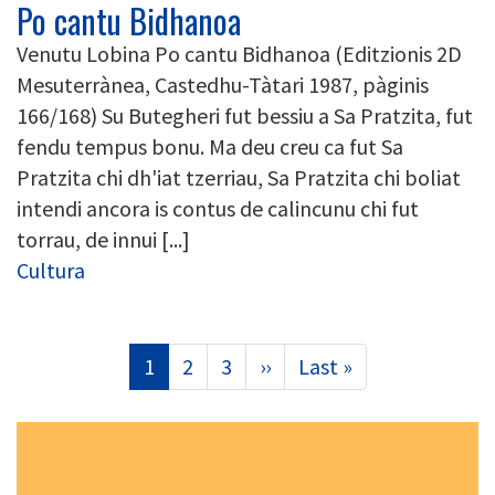
Po cantu Bidhanoa
Venutu Lobina Po cantu Bidhanoa (Editzionis 2D
Mesuterrànea, Castedhu-Tàtari 1987, pàginis
166/168) Su Butegheri fut bessiu a Sa Pratzita, fut
fendu tempus bonu. Ma deu creu ca fut Sa
Pratzita chi dh'iat tzerriau, Sa Pratzita chi boliat
intendi ancora is contus de calincunu chi fut
torrau, de innui [...]
Cultura
Paginazione
Pagina
1
Page
2
Page
3
Pagina
››
Ultima
Last »
attuale
successiva
pagina