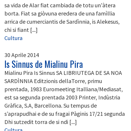
sa vida de Alar fiat cambiada de totu un'àtera
borta. Fiat sa giòvuna eredera de una famìllia
arrica de cumerciantis de Sardìnnia, is Alekesus,
chi si fiant [...]
Cultura
30 Aprile 2014
Is Sinnus de Mialinu Pira
Mialinu Pira Is Sinnus SA LIBRIUTEGA DE SA NOA
SARDÌNNIA Editzionis dellaTorre, primu
prentada, 1983 Euromeeting Italliana/Mediasat,
est sa segunda prentada 2003 Printer, Indùstria
Gràfica, S.A, Barcellona. Su tempus de
s’aprapudhai e de su fragai Pàginis 17/21 segunda
Dhi sutzedit torra de si ndi [...]
Cultura