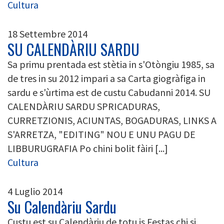
Cultura
18 Settembre 2014
SU CALENDÀRIU SARDU
Sa primu prentada est stètia in s'Otòngiu 1985, sa
de tres in su 2012 impari a sa Carta giogràfiga in
sardu e s'ùrtima est de custu Cabudanni 2014. SU
CALENDÀRIU SARDU SPRICADURAS,
CURRETZIONIS, ACIUNTAS, BOGADURAS, LINKS A
S'ARRETZA, "EDITING" NOU E UNU PAGU DE
LIBBURUGRAFIA Po chini bolit fàiri [...]
Cultura
4 Luglio 2014
Su Calendàriu Sardu
Custu est su Calendàriu de totu is Festas chi si